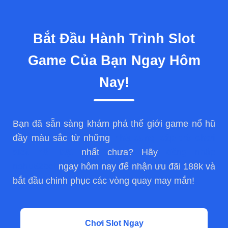
Bắt Đầu Hành Trình Slot
Game Của Bạn Ngay Hôm
Nay!
Bạn đã sẵn sàng khám phá thế giới game nổ hũ
đầy màu sắc từ những
nhà cung cấp trò chơi
slot nổi bật
nhất chưa? Hãy
đăng nhập
nohu52bet
ngay hôm nay để nhận ưu đãi 188k và
bắt đầu chinh phục các vòng quay may mắn!
Chơi Slot Ngay