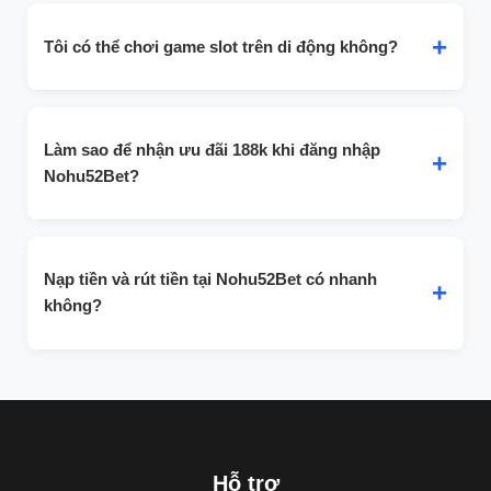
+
Tôi có thể chơi game slot trên di động không?
Làm sao để nhận ưu đãi 188k khi đăng nhập
+
Nohu52Bet?
Nạp tiền và rút tiền tại Nohu52Bet có nhanh
+
không?
Hỗ trợ