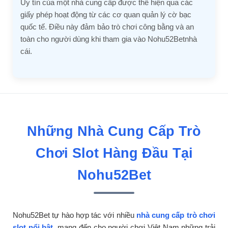
Uy tín của một nhà cung cấp được thể hiện qua các
giấy phép hoạt động từ các cơ quan quản lý cờ bạc
quốc tế. Điều này đảm bảo trò chơi công bằng và an
toàn cho người dùng khi tham gia vào Nohu52Betnhà
cái.
Những Nhà Cung Cấp Trò
Chơi Slot Hàng Đầu Tại
Nohu52Bet
Nohu52Bet tự hào hợp tác với nhiều
nhà cung cấp trò chơi
slot nổi bật
, mang đến cho người chơi Việt Nam những trải