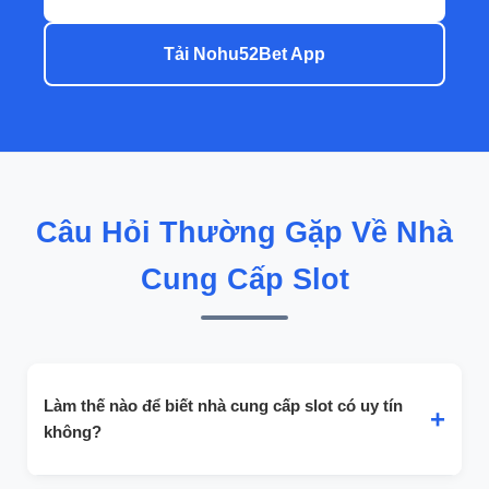
Tải Nohu52Bet App
Câu Hỏi Thường Gặp Về Nhà
Cung Cấp Slot
Làm thế nào để biết nhà cung cấp slot có uy tín
+
không?