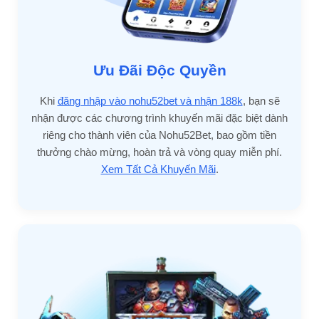
Ưu Đãi Độc Quyền
Khi
đăng nhập vào nohu52bet và nhận 188k
, bạn sẽ
nhận được các chương trình khuyến mãi đặc biệt dành
riêng cho thành viên của Nohu52Bet, bao gồm tiền
thưởng chào mừng, hoàn trả và vòng quay miễn phí.
Xem Tất Cả Khuyến Mãi
.