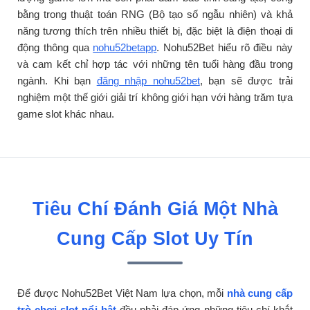
bằng trong thuật toán RNG (Bộ tạo số ngẫu nhiên) và khả
năng tương thích trên nhiều thiết bị, đặc biệt là điện thoại di
động thông qua
nohu52betapp
. Nohu52Bet hiểu rõ điều này
và cam kết chỉ hợp tác với những tên tuổi hàng đầu trong
ngành. Khi bạn
đăng nhập nohu52bet
, bạn sẽ được trải
nghiệm một thế giới giải trí không giới hạn với hàng trăm tựa
game slot khác nhau.
Tiêu Chí Đánh Giá Một Nhà
Cung Cấp Slot Uy Tín
Để được Nohu52Bet Việt Nam lựa chọn, mỗi
nhà cung cấp
trò chơi slot nổi bật
đều phải đáp ứng những tiêu chí khắt