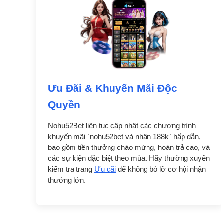
Ưu Đãi & Khuyến Mãi Độc
Quyền
Nohu52Bet liên tục cập nhật các chương trình
khuyến mãi `nohu52bet và nhận 188k` hấp dẫn,
bao gồm tiền thưởng chào mừng, hoàn trả cao, và
các sự kiện đặc biệt theo mùa. Hãy thường xuyên
kiểm tra trang
Ưu đãi
để không bỏ lỡ cơ hội nhận
thưởng lớn.