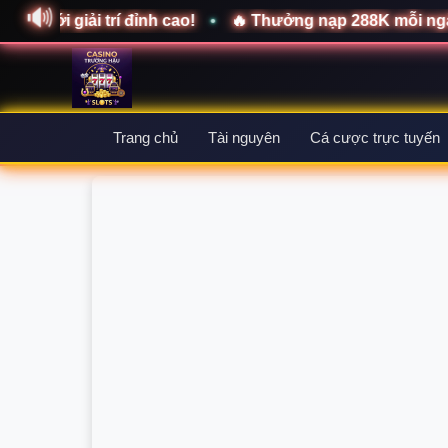
🔊
trí đỉnh cao!
•
🔥 Thưởng nạp 288K mỗi ngày! ⭐ Đừng bỏ 
Trang chủ
Tài nguyên
Cá cược trực tuyến