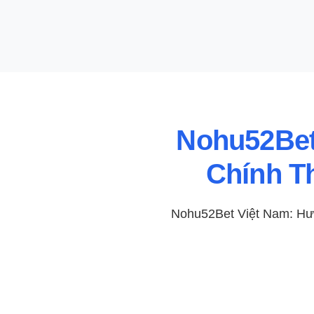
Nohu52Bet
Chính T
Nohu52Bet Việt Nam: H