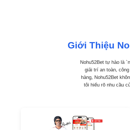
Giới Thiệu N
Nohu52Bet tự hào là `
giải trí an toàn, cô
hàng, Nohu52Bet không
tôi hiểu rõ nhu cầu 