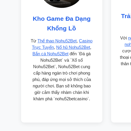
Trả
Kho Game Đa Dạng
Khổng Lồ
Với
n
Từ
Thể thao Nohu52Bet
,
Casino
no
Trực Tuyến
,
Nổ hũ Nohu52Bet
,
cược
Bắn cá Nohu52Bet
đến `Đá gà
thoại
Nohu52Bet` và `Xổ số
thân 
Nohu52Bet`, Nohu52Bet cung
cấp hàng ngàn trò chơi phong
phú, đáp ứng mọi sở thích của
người chơi. Bạn sẽ không bao
giờ cảm thấy nhàm chán khi
khám phá `nohu52betcasino`.