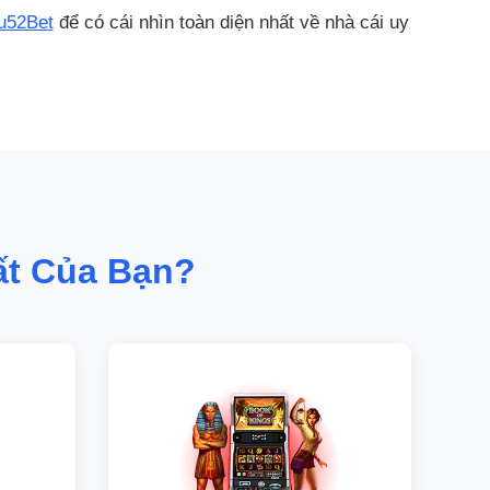
hu52Bet
để có cái nhìn toàn diện nhất về nhà cái uy
ất Của Bạn?