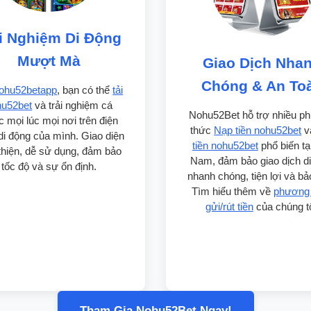
i Nghiệm Di Động
Mượt Mà
Giao Dịch Nha
Chóng & An To
ohu52betapp
, bạn có thể
tải
hu52bet
và trải nghiệm cá
Nohu52Bet hỗ trợ nhiều p
 mọi lúc mọi nơi trên điện
thức
Nạp tiền nohu52bet
v
 di động của mình. Giao diện
tiền nohu52bet
phổ biến tại
thiện, dễ sử dụng, đảm bảo
Nam, đảm bảo giao dịch di
tốc độ và sự ổn định.
nhanh chóng, tiện lợi và bả
Tìm hiểu thêm về
phương
gửi/rút tiền
của chúng tô
Tham Gia Nohu52Bet Ngay!