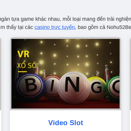
ngàn tựa game khác nhau, mỗi loại mang đến trải nghi
ìm thấy tại các
casino trực tuyến
, bao gồm cả Nohu52Be
Video Slot