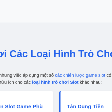
i Các Loại Hình Trò Chơ
nhưng việc áp dụng một số
các chiến lược game slot
có 
 hữu ích cho các
loại hình trò chơi Slot
khác nhau:
n Slot Game Phù
Tận Dụng Tiền