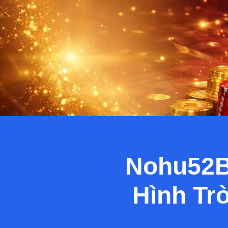
Nohu52B
Hình Tr