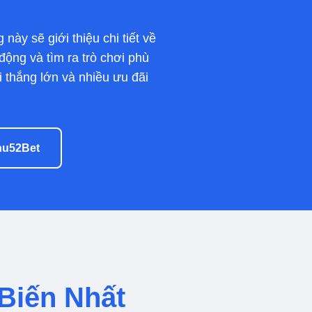
này sẽ giới thiệu chi tiết về
động và tìm ra trò chơi phù
 thắng lớn và nhiều ưu đãi
hu52Bet
 Biến Nhất