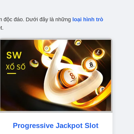
ệm độc đáo. Dưới đây là những
loại hình trò
t.
Progressive Jackpot Slot