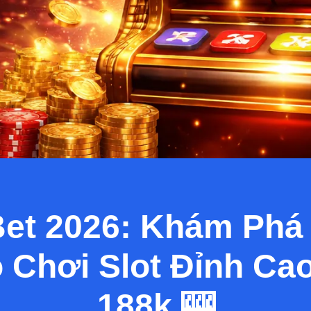
et 2026: Khám Phá 
ò Chơi Slot Đỉnh Ca
188k 🎰