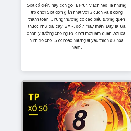
Slot cổ điển, hay còn gọi là Fruit Machines, là những
trò chơi Slot đơn giản nhất với 3 cuộn và ít dòng
thanh toán. Chúng thường có các biểu tượng quen
thuộc như trái cây, BAR, số 7 may mắn. Đây là lựa
chọn lý tưởng cho người chơi mới làm quen với
loại
hình trò chơi Slot
hoặc những ai yêu thích sự hoài
niệm.