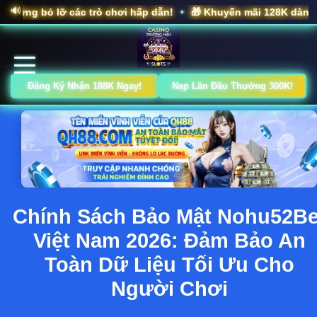
🔊
c trò chơi hấp dẫn!
🎁 Khuyến mãi 128K dành cho thành viên
•
Đăng Ký Nhận 188K Ngay!
Nạp Lần Đầu Thưởng 300K!
Chính Sách Bảo Mật Nohu52Be
Việt Nam 2026: Đảm Bảo An
Toàn Dữ Liệu Tối Ưu Cho
Người Chơi