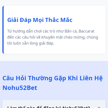
Giải Đáp Mọi Thắc Mắc
Từ
hướng dẫn chơi
các trò như
Bắn cá
,
Baccarat
đến các câu hỏi về
khuyến mãi chào mừng
, chúng
tôi luôn sẵn lòng giải đáp.
Câu Hỏi Thường Gặp Khi Liên Hệ
Nohu52Bet
+