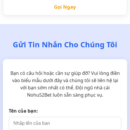
Gọi Ngay
Gửi Tin Nhắn Cho Chúng Tôi
Bạn có câu hỏi hoặc cần sự giúp đỡ? Vui lòng điền
vào biểu mẫu dưới đây và chúng tôi sẽ liên hệ lại
với bạn sớm nhất có thể. Đội ngũ
nhà cái
Nohu52Bet
luôn sẵn sàng phục vụ.
Tên của bạn: