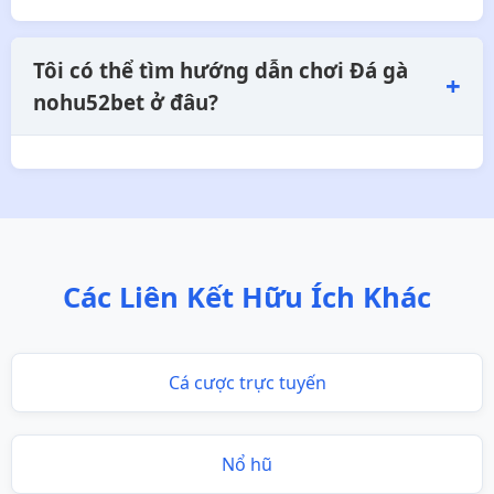
Tôi có thể tìm
hướng dẫn chơi Đá gà
+
nohu52bet
ở đâu?
Các Liên Kết Hữu Ích Khác
Cá cược trực tuyến
Nổ hũ