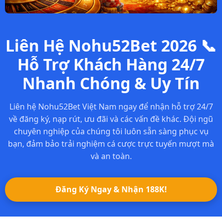
Liên Hệ Nohu52Bet 2026 📞
Hỗ Trợ Khách Hàng 24/7
Nhanh Chóng & Uy Tín
Liên hệ Nohu52Bet Việt Nam ngay để nhận hỗ trợ 24/7
về đăng ký, nạp rút, ưu đãi và các vấn đề khác. Đội ngũ
chuyên nghiệp của chúng tôi luôn sẵn sàng phục vụ
bạn, đảm bảo trải nghiệm cá cược trực tuyến mượt mà
và an toàn.
Đăng Ký Ngay & Nhận 188K!