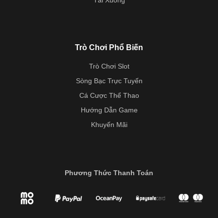
Trò Chơi Phổ Biến
Trò Chơi Slot
Sòng Bạc Trực Tuyến
Cá Cược Thể Thao
Hướng Dẫn Game
Khuyến Mãi
Phương Thức Thanh Toán