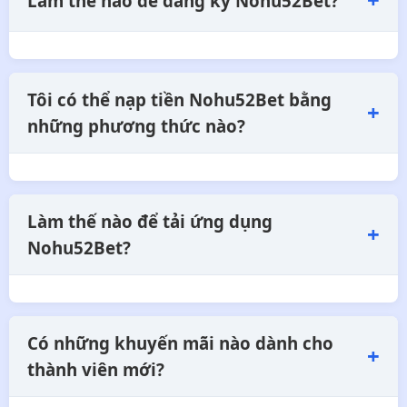
Làm thế nào để
đăng ký Nohu52Bet
?
Tôi có thể
nạp tiền Nohu52Bet
bằng
+
những phương thức nào?
Làm thế nào để
tải ứng dụng
+
Nohu52Bet
?
Có những
khuyến mãi
nào dành cho
+
thành viên mới?