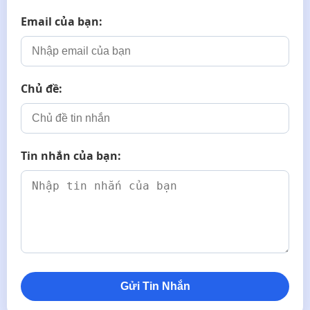
Email của bạn:
Chủ đề:
Tin nhắn của bạn:
Gửi Tin Nhắn