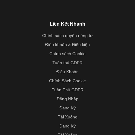
Liên Kết Nhanh
Chính sách quyền riêng tư
Điều khoản & Điều kiện
Chính sách Cookie
Tuân thủ GDPR
Điều Khoản
Chính Sách Cookie
Tuân Thủ GDPR
Đăng Nhập
Đăng Ký
Tải Xuống
Đăng Ký
Tải Xuống