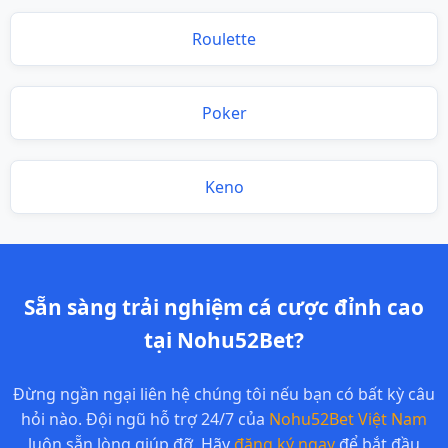
Roulette
Poker
Keno
Sẵn sàng trải nghiệm cá cược đỉnh cao
tại Nohu52Bet?
Đừng ngần ngại liên hệ chúng tôi nếu bạn có bất kỳ câu
hỏi nào. Đội ngũ hỗ trợ 24/7 của
Nohu52Bet Việt Nam
luôn sẵn lòng giúp đỡ. Hãy
đăng ký ngay
để bắt đầu