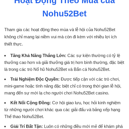
Hoạt Động Theo Mùa của
Nohu52Bet
Tham gia các hoạt động theo mùa và lễ hội của Nohu52Bet
không chỉ mang lại niềm vui mà còn đi kèm với nhiều lợi ích
thiết thực.
Tăng Khả Năng Thắng Lớn:
Các sự kiện thường có tỷ lệ
thưởng cao hơn và giải thưởng giá trị hơn bình thường, đặc biệt
là trong các trò Nổ hũ Nohu52Bet và Bắn cá Nohu52Bet.
Trải Nghiệm Độc Quyền:
Được tiếp cận với các trò chơi,
mini-game hoặc tính năng đặc biệt chỉ có trong thời gian lễ hội,
mang đến sự mới lạ cho người chơi Nohu52Bet casino.
Kết Nối Cộng Đồng:
Cơ hội giao lưu, học hỏi kinh nghiệm
từ những người chơi khác qua các giải đấu và bảng xếp hạng
Thể thao Nohu52Bet.
Giải Trí Bất Tận:
Luôn có những điều mới mẻ để khám phá