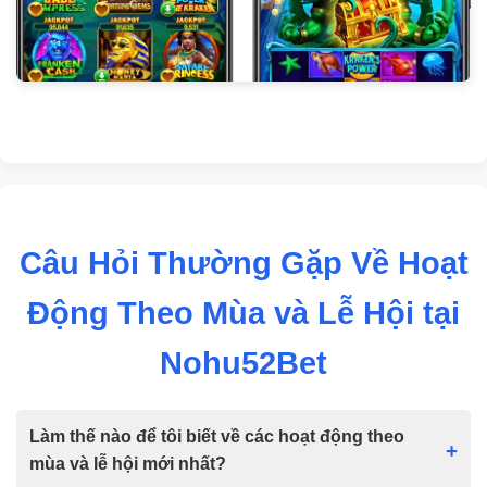
Câu Hỏi Thường Gặp Về Hoạt
Động Theo Mùa và Lễ Hội tại
Nohu52Bet
Làm thế nào để tôi biết về các hoạt động theo
+
mùa và lễ hội mới nhất?