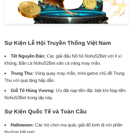
Sự Kiện Lễ Hội Truyền Thống Việt Nam
Tết Nguyên Đán:
Các giải đấu Nổ hũ Nohu52Bet với lì xì
khủng, Bắn cá Nohu52Bet săn cá vàng may mắn.
Trung Thu:
Vòng quay may mắn, mini-game chủ đề Trung
Thu với quà tặng hấp dẫn.
Giỗ Tổ Hùng Vương:
Ưu đãi nạp tiền đặc biệt khi Nạp tiền
Nohu52Bet trong dịp này.
Sự Kiện Quốc Tế và Toàn Cầu
Halloween:
Các trò chơi ma quái, giải đố kinh dị với phần
thưởng bất ngờ.