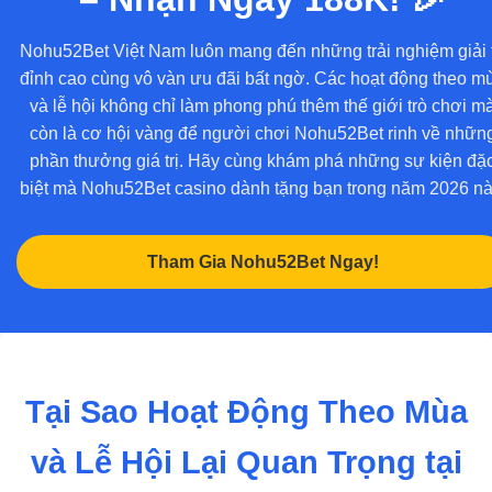
Nohu52Bet Việt Nam luôn mang đến những trải nghiệm giải t
đỉnh cao cùng vô vàn ưu đãi bất ngờ. Các hoạt động theo m
và lễ hội không chỉ làm phong phú thêm thế giới trò chơi m
còn là cơ hội vàng để người chơi Nohu52Bet rinh về nhữn
phần thưởng giá trị. Hãy cùng khám phá những sự kiện đặ
biệt mà Nohu52Bet casino dành tặng bạn trong năm 2026 nà
Tham Gia Nohu52Bet Ngay!
Tại Sao Hoạt Động Theo Mùa
và Lễ Hội Lại Quan Trọng tại