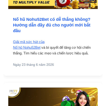
Nổ hũ Nohu52Bet có dễ thắng không?
Hướng dẫn đầy đủ cho người mới bắt
đầu
Giải mã sức hút của
Nổ hũ Nohu52Bet
và bí quyết để tăng cơ hội chiến
thắng. Tìm hiểu các mẹo và chiến lược hiệu quả.
Ngày 23 tháng 6 năm 2026