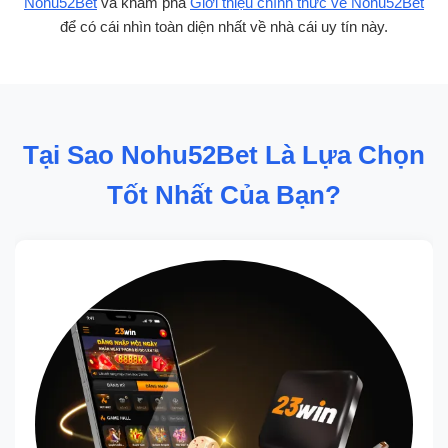
Nohu52Bet
và khám phá
Giới thiệu chính thức về Nohu52Bet
để có cái nhìn toàn diện nhất về nhà cái uy tín này.
Tại Sao Nohu52Bet Là Lựa Chọn
Tốt Nhất Của Bạn?