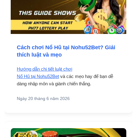
Cách chơi Nổ Hũ tại Nohu52Bet? Giải
thích luật và mẹo
Hướng dẫn chi tiết luật chơi
Nổ Hũ tại Nohu52Bet
và các mẹo hay để bạn dễ
dàng nhập môn và giành chiến thắng.
Ngày 20 tháng 6 năm 2026