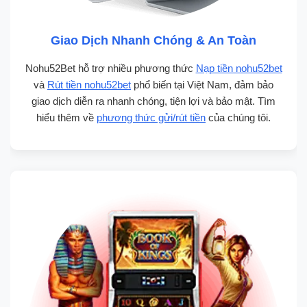
Giao Dịch Nhanh Chóng & An Toàn
Nohu52Bet hỗ trợ nhiều phương thức
Nạp tiền nohu52bet
và
Rút tiền nohu52bet
phổ biến tại Việt Nam, đảm bảo
giao dịch diễn ra nhanh chóng, tiện lợi và bảo mật. Tìm
hiểu thêm về
phương thức gửi/rút tiền
của chúng tôi.