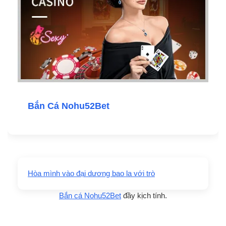
Bắn Cá Nohu52Bet
Hòa mình vào đại dương bao la với trò
Bắn cá Nohu52Bet
đầy kịch tính.