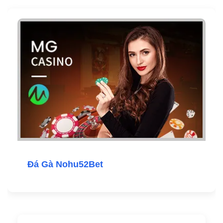
Đá Gà Nohu52Bet