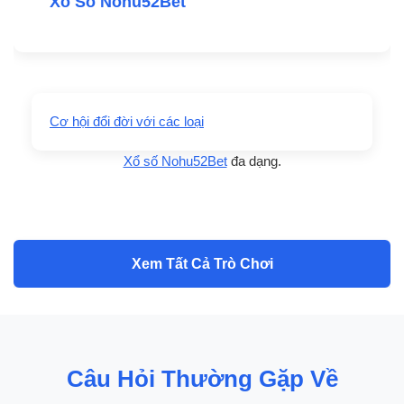
Xổ Số Nohu52Bet
Cơ hội đổi đời với các loại
Xổ số Nohu52Bet
đa dạng.
Xem Tất Cả Trò Chơi
Câu Hỏi Thường Gặp Về