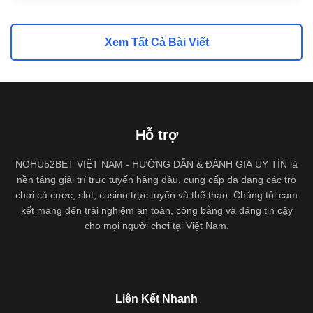
Xem Tất Cả Bài Viết
Hỗ trợ
NOHU52BET VIỆT NAM - HƯỚNG DẪN & ĐÁNH GIÁ UY TÍN là
nền tảng giải trí trực tuyến hàng đầu, cung cấp đa dạng các trò
chơi cá cược, slot, casino trực tuyến và thể thao. Chúng tôi cam
kết mang đến trải nghiệm an toàn, công bằng và đáng tin cậy
cho mọi người chơi tại Việt Nam.
Liên Kết Nhanh