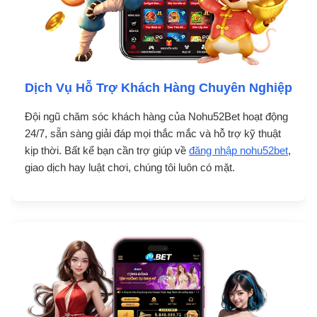
Dịch Vụ Hỗ Trợ Khách Hàng Chuyên Nghiệp
Đội ngũ chăm sóc khách hàng của Nohu52Bet hoạt động
24/7, sẵn sàng giải đáp mọi thắc mắc và hỗ trợ kỹ thuật
kịp thời. Bất kể bạn cần trợ giúp về
đăng nhập nohu52bet
,
giao dịch hay luật chơi, chúng tôi luôn có mặt.