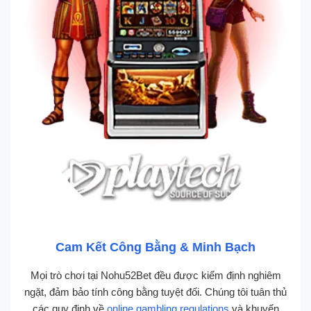
Cam Kết Công Bằng & Minh Bạch
Mọi trò chơi tại Nohu52Bet đều được kiểm định nghiêm
ngặt, đảm bảo tính công bằng tuyệt đối. Chúng tôi tuân thủ
các quy định về
online gambling regulations
và khuyến