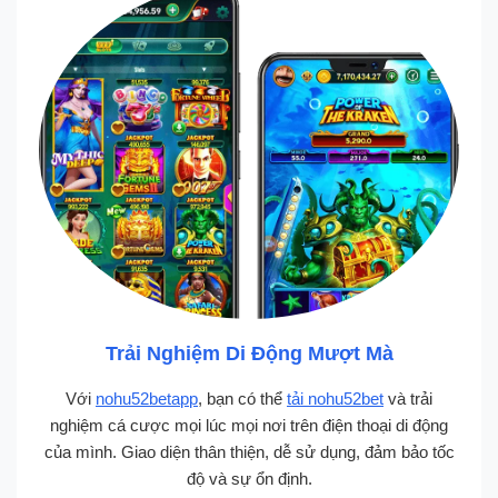
Trải Nghiệm Di Động Mượt Mà
Với
nohu52betapp
, bạn có thể
tải nohu52bet
và trải
nghiệm cá cược mọi lúc mọi nơi trên điện thoại di động
của mình. Giao diện thân thiện, dễ sử dụng, đảm bảo tốc
độ và sự ổn định.