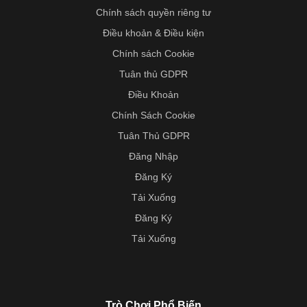
Chính sách quyền riêng tư
Điều khoản & Điều kiện
Chính sách Cookie
Tuân thủ GDPR
Điều Khoản
Chính Sách Cookie
Tuân Thủ GDPR
Đăng Nhập
Đăng Ký
Tải Xuống
Đăng Ký
Tải Xuống
Trò Chơi Phổ Biến