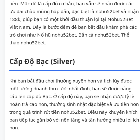
tiên. Mặc dù là cấp độ cơ bản, bạn vẫn sẽ nhận được các
ưu đãi chào mừng hấp dẫn, đặc biệt là nohu52bet và nhận
188k, giúp bạn có một khởi đầu thuận lợi tại Nohu52Bet
Việt Nam. Đây là bước đệm để bạn bắt đầu khám phá các
trò chơi như Nổ hũ nohu52bet, Bắn cá nohu52bet, Thể
thao nohu52bet.
Cấp Độ Bạc (Silver)
Khi bạn bắt đầu chơi thường xuyên hơn và tích lũy được
một lượng doanh thu cược nhất định, bạn sẽ được nâng
cấp lên cấp độ Bạc. Ở cấp độ này, bạn sẽ nhận được tỷ lệ
hoàn trả cao hơn, thưởng sinh nhật đặc biệt và ưu tiên hơn
trong quá trình rút tiền nohu52bet. Điều này khuyến khích
bạn tiếp tục gắn bó với nền tảng và tận hưởng nhiều lợi ích
hơn.