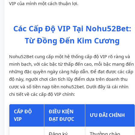
VIP của mình một cách thuận lợi.
Các Cấp Độ VIP Tại Nohu52Bet:
Từ Đồng Đến Kim Cương
Nohu52Bet cung cấp một hệ thống cấp độ VIP rõ ràng và
minh bạch, với các bậc từ thấp đến cao, mỗi bậc mang đến
những đặc quyền ngày càng hấp dẫn. Để đạt được các cấp
độ này, người chơi cần tích lũy điểm dựa trên doanh thu
cược và số tiền nạp tiền nohu52bet. Dưới đây là cái nhìn
chi tiết về các cấp độ VIP chính:
CẤP ĐỘ
ĐIỀU KIỆN
ƯU ĐÃI CHÍNH
VIP
ĐẠT ĐƯỢC
Đăng ký
Thưởng chào