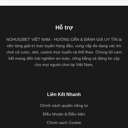
Hỗ trợ
NOHU52BET VIỆT NAM - HƯỚNG DẪN & ĐÁNH GIÁ UY TÍN là
nền tảng giải trí trực tuyến hàng đầu, cung cấp đa dạng các trò
chơi cá cược, slot, casino trực tuyến và thể thao. Chúng tôi cam
kết mang đến trải nghiệm an toàn, công bằng và đáng tin cậy
cho mọi người chơi tại Việt Nam.
Liên Kết Nhanh
Chính sách quyền riêng tư
Điều khoản & Điều kiện
Chính sách Cookie