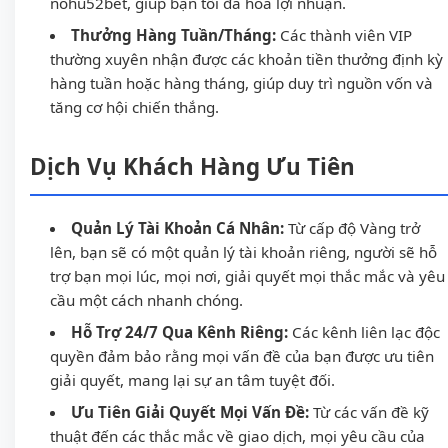
nohu52bet, giúp bạn tối đa hóa lợi nhuận.
Thưởng Hàng Tuần/Tháng:
Các thành viên VIP
thường xuyên nhận được các khoản tiền thưởng định kỳ
hàng tuần hoặc hàng tháng, giúp duy trì nguồn vốn và
tăng cơ hội chiến thắng.
Dịch Vụ Khách Hàng Ưu Tiên
Quản Lý Tài Khoản Cá Nhân:
Từ cấp độ Vàng trở
lên, bạn sẽ có một quản lý tài khoản riêng, người sẽ hỗ
trợ bạn mọi lúc, mọi nơi, giải quyết mọi thắc mắc và yêu
cầu một cách nhanh chóng.
Hỗ Trợ 24/7 Qua Kênh Riêng:
Các kênh liên lạc độc
quyền đảm bảo rằng mọi vấn đề của bạn được ưu tiên
giải quyết, mang lại sự an tâm tuyệt đối.
Ưu Tiên Giải Quyết Mọi Vấn Đề:
Từ các vấn đề kỹ
thuật đến các thắc mắc về giao dịch, mọi yêu cầu của