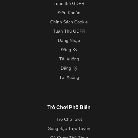
Tuân thủ GDPR
Điều Khoản
Chính Sách Cookie
Tuân Thủ GDPR
Đăng Nhập
Đăng Ký
Tải Xuống
Đăng Ký
Tải Xuống
Trò Chơi Phổ Biến
Trò Chơi Slot
Sòng Bạc Trực Tuyến
Cá Cược Thể Thao