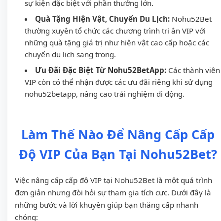
sự kiện đặc biệt với phần thưởng lớn.
Quà Tặng Hiện Vật, Chuyến Du Lịch:
Nohu52Bet
thường xuyên tổ chức các chương trình tri ân VIP với
những quà tặng giá trị như hiện vật cao cấp hoặc các
chuyến du lịch sang trọng.
Ưu Đãi Đặc Biệt Từ Nohu52BetApp:
Các thành viên
VIP còn có thể nhận được các ưu đãi riêng khi sử dụng
nohu52betapp, nâng cao trải nghiệm di động.
Làm Thế Nào Để Nâng Cấp Cấp
Độ VIP Của Bạn Tại Nohu52Bet?
Việc nâng cấp cấp độ VIP tại Nohu52Bet là một quá trình
đơn giản nhưng đòi hỏi sự tham gia tích cực. Dưới đây là
những bước và lời khuyên giúp bạn thăng cấp nhanh
chóng: