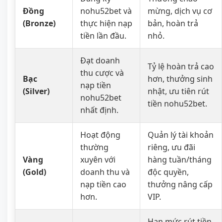
Đồng
nohu52bet và
mừng, dịch vụ cơ
(Bronze)
thực hiện nạp
bản, hoàn trả
tiền lần đầu.
nhỏ.
Đạt doanh
Tỷ lệ hoàn trả cao
thu cược và
Bạc
hơn, thưởng sinh
nạp tiền
(Silver)
nhật, ưu tiên rút
nohu52bet
tiền nohu52bet.
nhất định.
Hoạt động
Quản lý tài khoản
thường
riêng, ưu đãi
Vàng
xuyên với
hàng tuần/tháng
(Gold)
doanh thu và
độc quyền,
nạp tiền cao
thưởng nâng cấp
hơn.
VIP.
Hạn mức rút tiền