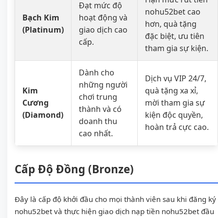
Đạt mức độ
nohu52bet cao
Bạch Kim
hoạt động và
hơn, quà tặng
(Platinum)
giao dịch cao
đặc biệt, ưu tiên
cấp.
tham gia sự kiện.
Dành cho
Dịch vụ VIP 24/7,
những người
Kim
quà tặng xa xỉ,
chơi trung
Cương
mời tham gia sự
thành và có
(Diamond)
kiện độc quyền,
doanh thu
hoàn trả cực cao.
cao nhất.
Cấp Độ Đồng (Bronze)
Đây là cấp độ khởi đầu cho mọi thành viên sau khi đăng ký
nohu52bet và thực hiện giao dịch nạp tiền nohu52bet đầu