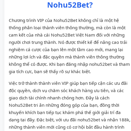
Nohu52Bet?
Chương trình VIP của Nohu52Bet không chỉ là một hệ
thống phân loại thành viên thông thường, mà còn là một
cam kết của nhà cái Nohu52Bet Việt Nam đối với những
người chơi trung thành. Nó được thiết kế để nâng cao trải
nghiệm cá cược của bạn lên một tầm cao mới, mang lại
những lợi ích và đặc quyền mà thành viên thông thường
không thể có được. Khi bạn đăng nhập nohu52bet và tham
gia tích cực, bạn sẽ thấy rõ sự khác biệt.
Việc trở thành thành viên VIP giúp bạn tiếp cận các ưu đãi
độc quyền, dịch vụ chăm sóc khách hàng ưu tiên, và các
giao dịch tài chính nhanh chóng hơn. Đây là cách
Nohu52Bet tri ân những đóng góp của bạn, đồng thời
khuyến khích bạn tiếp tục khám phá thế giới giải trí đa
dạng tại đây. Đặc biệt, với ưu đãi nohu52bet và nhận 188k,
những thành viên mới cũng có cơ hội bắt đầu hành trình