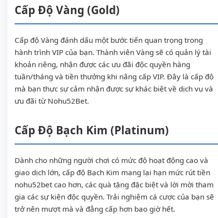
Cấp Độ Vàng (Gold)
Cấp độ Vàng đánh dấu một bước tiến quan trọng trong
hành trình VIP của bạn. Thành viên Vàng sẽ có quản lý tài
khoản riêng, nhận được các ưu đãi độc quyền hàng
tuần/tháng và tiền thưởng khi nâng cấp VIP. Đây là cấp độ
mà bạn thực sự cảm nhận được sự khác biệt về dịch vụ và
ưu đãi từ Nohu52Bet.
Cấp Độ Bạch Kim (Platinum)
Dành cho những người chơi có mức độ hoạt động cao và
giao dịch lớn, cấp độ Bạch Kim mang lại hạn mức rút tiền
nohu52bet cao hơn, các quà tặng đặc biệt và lời mời tham
gia các sự kiện độc quyền. Trải nghiệm cá cược của bạn sẽ
trở nên mượt mà và đẳng cấp hơn bao giờ hết.