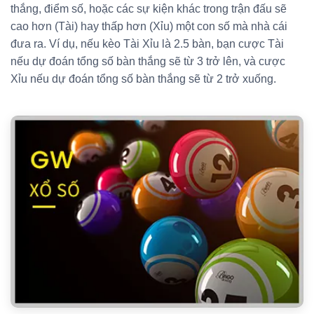
thắng, điểm số, hoặc các sự kiện khác trong trận đấu sẽ
cao hơn (Tài) hay thấp hơn (Xỉu) một con số mà nhà cái
đưa ra. Ví dụ, nếu kèo Tài Xỉu là 2.5 bàn, bạn cược Tài
nếu dự đoán tổng số bàn thắng sẽ từ 3 trở lên, và cược
Xỉu nếu dự đoán tổng số bàn thắng sẽ từ 2 trở xuống.