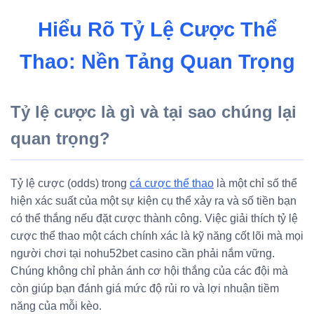
Hiểu Rõ Tỷ Lệ Cược Thể
Thao: Nền Tảng Quan Trọng
Tỷ lệ cược là gì và tại sao chúng lại
quan trọng?
Tỷ lệ cược (
odds
) trong
cá cược thể thao
là một chỉ số thể
hiện xác suất của một sự kiện cụ thể xảy ra và số tiền bạn
có thể thắng nếu đặt cược thành công. Việc
giải thích tỷ lệ
cược thể thao
một cách chính xác là kỹ năng cốt lõi mà mọi
người chơi tại
nohu52bet casino
cần phải nắm vững.
Chúng không chỉ phản ánh cơ hội thắng của các đội mà
còn giúp bạn đánh giá mức độ rủi ro và lợi nhuận tiềm
năng của mỗi kèo.