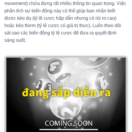
movement
) chứa đựng rất nhiều thông tin quan trọng. Việc
phân tích sự biến động này có thể giúp bạn nhận biết
được
kèo dụ
(tỷ lệ cược hấp dẫn nhưng có rủi ro cao)
hoặc
kèo thơm
(tỷ lệ cược có giá trị thực). Luôn theo dõi
sát sao các biến động tỷ lệ cược để đưa ra quyết định
sáng suốt.