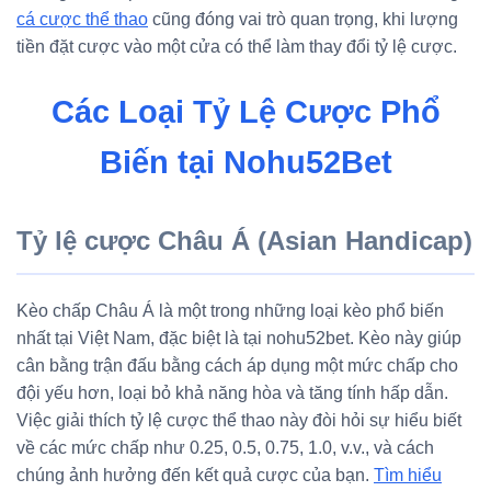
cá cược thể thao
cũng đóng vai trò quan trọng, khi lượng
tiền đặt cược vào một cửa có thể làm thay đổi tỷ lệ cược.
Các Loại Tỷ Lệ Cược Phổ
Biến tại Nohu52Bet
Tỷ lệ cược Châu Á (Asian Handicap)
Kèo chấp Châu Á là một trong những loại kèo phổ biến
nhất tại Việt Nam, đặc biệt là tại
nohu52bet
. Kèo này giúp
cân bằng trận đấu bằng cách áp dụng một mức chấp cho
đội yếu hơn, loại bỏ khả năng hòa và tăng tính hấp dẫn.
Việc
giải thích tỷ lệ cược thể thao
này đòi hỏi sự hiểu biết
về các mức chấp như 0.25, 0.5, 0.75, 1.0, v.v., và cách
chúng ảnh hưởng đến kết quả cược của bạn.
Tìm hiểu