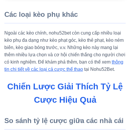
Các loại kèo phụ khác
Ngoài các kèo chính,
nohu52bet
còn cung cấp nhiều loại
kèo phụ đa dạng như kèo phạt góc, kèo thẻ phạt, kèo ném
biên, kèo giao bóng trước, v.v. Những kèo này mang lại
thêm nhiều lựa chọn và cơ hội chiến thắng cho người chơi
có kinh nghiệm. Để khám phá thêm, bạn có thể xem
thông
tin chi tiết về các loại cá cược thể thao
tại Nohu52Bet.
Chiến Lược Giải Thích Tỷ Lệ
Cược Hiệu Quả
So sánh tỷ lệ cược giữa các nhà cái