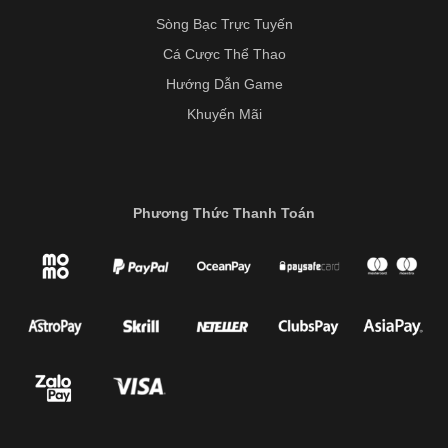
Sòng Bạc Trực Tuyến
Cá Cược Thể Thao
Hướng Dẫn Game
Khuyến Mãi
Phương Thức Thanh Toán