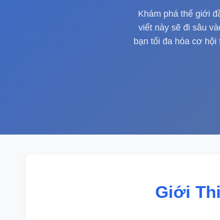
Khám phá thế giới đ
viết này sẽ đi sâu v
bạn tối đa hóa cơ hội
Giới Th