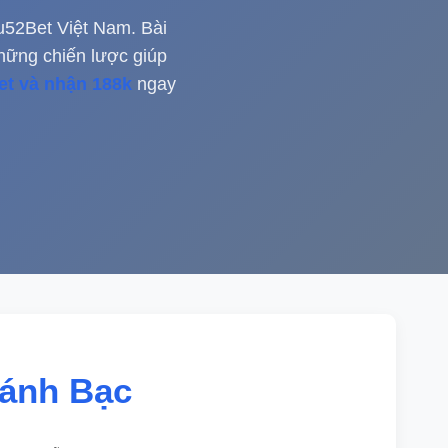
u52Bet Việt Nam. Bài
những chiến lược giúp
t và nhận 188k
ngay
Đánh Bạc