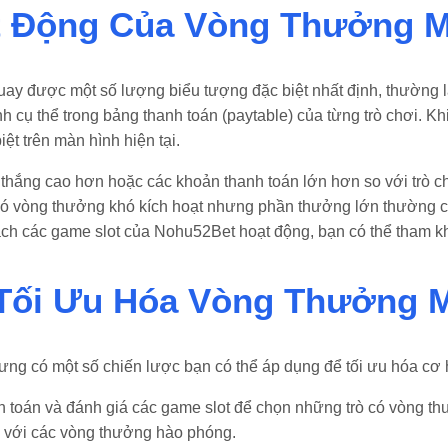
t Động Của Vòng Thưởng M
ay được một số lượng biểu tượng đặc biệt nhất định, thường l
h cụ thể trong bảng thanh toán (paytable) của từng trò chơi. K
ệt trên màn hình hiện tại.
ệ thắng cao hơn hoặc các khoản thanh toán lớn hơn so với trò
lot có vòng thưởng khó kích hoạt nhưng phần thưởng lớn thường
cách các game slot của Nohu52Bet hoạt động, bạn có thể tham kh
Tối Ưu Hóa Vòng Thưởng 
g có một số chiến lược bạn có thể áp dụng để tối ưu hóa cơ h
 toán và đánh giá các game slot để chọn những trò có vòng t
g với các vòng thưởng hào phóng.