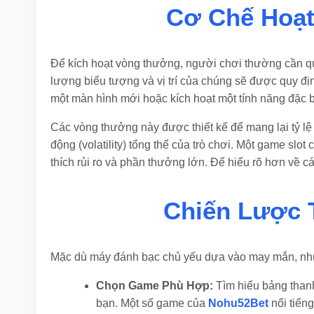
Cơ Chế Hoạ
Để kích hoạt vòng thưởng, người chơi thường cần qu
lượng biểu tượng và vị trí của chúng sẽ được quy địn
một màn hình mới hoặc kích hoạt một tính năng đặc bi
Các vòng thưởng này được thiết kế để mang lại tỷ l
động (volatility) tổng thể của trò chơi. Một game s
thích rủi ro và phần thưởng lớn. Để hiểu rõ hơn về 
Chiến Lược 
Mặc dù máy đánh bạc chủ yếu dựa vào may mắn, nhưn
Chọn Game Phù Hợp:
Tìm hiểu bảng thanh
bạn. Một số game của
Nohu52Bet
nổi tiến