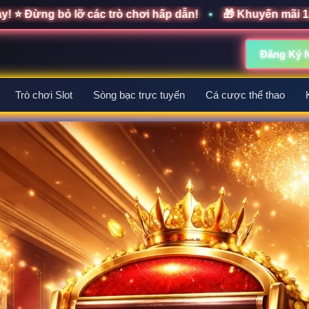
ò chơi hấp dẫn!
•
🎁 Khuyến mãi 128K dành cho thành v
Đăng Ký 
Trò chơi Slot
Sòng bạc trực tuyến
Cá cược thể thao