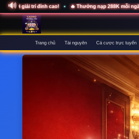
🔊
ao!
•
🔥 Thưởng nạp 288K mỗi ngày! ⭐ Đừng bỏ lỡ các tr
Trang chủ
Tài nguyên
Cá cược trực tuyến