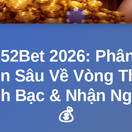
52Bet 2026: Phân
n Sâu Về Vòng 
h Bạc & Nhận Ng
💰