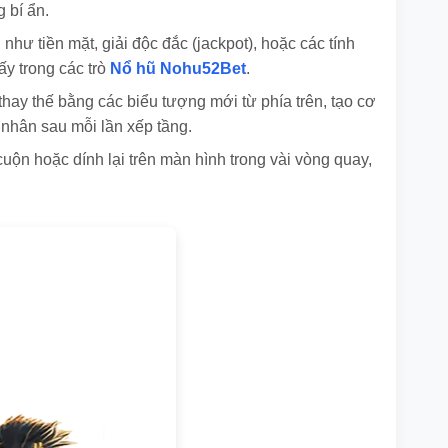
 bí ẩn.
hư tiền mặt, giải độc đắc (jackpot), hoặc các tính
y trong các trò
Nổ hũ Nohu52Bet
.
hay thế bằng các biểu tượng mới từ phía trên, tạo cơ
 nhân sau mỗi lần xếp tầng.
ộn hoặc dính lại trên màn hình trong vài vòng quay,