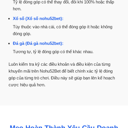
Tỷ lệ đóng góp có thể thay đổi, đôi khi 100% hoặc thấp
hơn.
Xổ số (
Xổ số nohu52bet
):
Tùy thuộc vào nhà cái, có thể đóng góp ít hoặc không
đóng góp.
Đá gà (
Đá gà nohu52bet
):
Tương tự, tỷ lệ đóng góp có thể khác nhau.
Luôn kiểm tra kỹ các điều khoản và điều kiện của từng
khuyến mãi trên Nohu52Bet để biết chính xác tỷ lệ đóng
góp của từng trò chơi. Điều này sẽ giúp bạn lên kế hoạch
cược hiệu quả hơn.
Mẹo Hoàn Thành Yêu Cầu Doanh