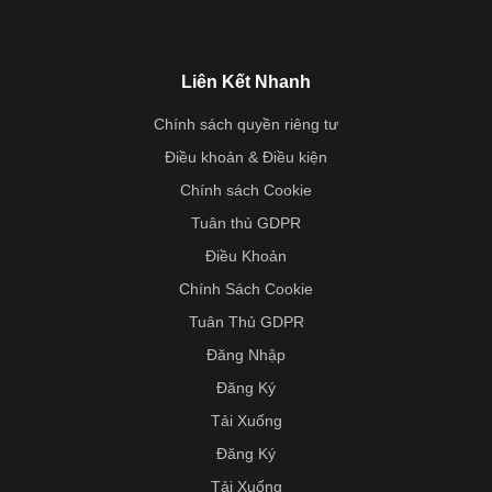
Liên Kết Nhanh
Chính sách quyền riêng tư
Điều khoản & Điều kiện
Chính sách Cookie
Tuân thủ GDPR
Điều Khoản
Chính Sách Cookie
Tuân Thủ GDPR
Đăng Nhập
Đăng Ký
Tải Xuống
Đăng Ký
Tải Xuống