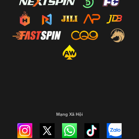
Mạng Xã Hội