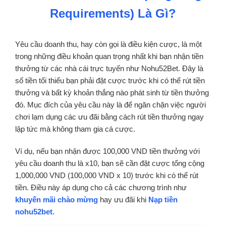
Requirements) Là Gì?
Yêu cầu doanh thu, hay còn gọi là điều kiện cược, là một
trong những điều khoản quan trọng nhất khi bạn nhận tiền
thưởng từ các nhà cái trực tuyến như Nohu52Bet. Đây là
số tiền tối thiểu bạn phải đặt cược trước khi có thể rút tiền
thưởng và bất kỳ khoản thắng nào phát sinh từ tiền thưởng
đó. Mục đích của yêu cầu này là để ngăn chặn việc người
chơi lạm dụng các ưu đãi bằng cách rút tiền thưởng ngay
lập tức mà không tham gia cá cược.
Ví dụ, nếu bạn nhận được 100,000 VND tiền thưởng với
yêu cầu doanh thu là x10, bạn sẽ cần đặt cược tổng cộng
1,000,000 VND (100,000 VND x 10) trước khi có thể rút
tiền. Điều này áp dụng cho cả các chương trình như
khuyến mãi chào mừng
hay ưu đãi khi
Nạp tiền
nohu52bet
.